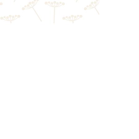
Rua Alfredo de Souza, 195 Guarituba,
Piraquara - PR, Brasil
0800 0023360
sac@chacarapinheiro.com.br
© 2020 Chácara Pinheiro. Todos os
direitos reservados.
Política de Privacidade.